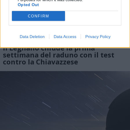
Opted Out
CONFIRM
Data Deletion
Data Access
Privacy Policy
CALCIO
Il Legnano chiude la prima
settimana del raduno con il test
contro la Chiavazzese