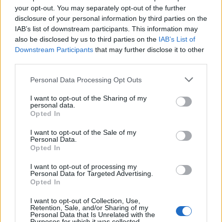
your opt-out. You may separately opt-out of the further
disclosure of your personal information by third parties on the
IAB’s list of downstream participants. This information may
also be disclosed by us to third parties on the
IAB’s List of
Downstream Participants
that may further disclose it to other
third parties.
PALIO DI LEGNANO
Personal Data Processing Opt Outs
A tu per tu con la reggenza: la
contrada San Domenico pronta a
I want to opt-out of the Sharing of my
personal data.
ripartire per il Palio 2027
Opted In
I want to opt-out of the Sale of my
Personal Data.
Opted In
I want to opt-out of processing my
Personal Data for Targeted Advertising.
Opted In
I want to opt-out of Collection, Use,
Retention, Sale, and/or Sharing of my
Personal Data that Is Unrelated with the
Purposes for which it was collected.