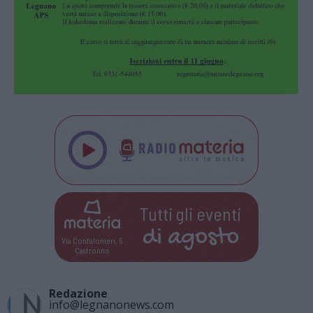
Tutti gli eventi
di
agosto
Via Confalonieri, 5
Castronno
Redazione
info@legnanonews.com