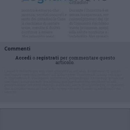
Iscriviti alla
newsletter
Commenti
Accedi
o
registrati
per commentare questo
articolo.
L'email è richiesta ma non verrà mostrata ai visitatori. Il contenuto di questo
commento esprime il pensiero dell'autore e non rappresenta la linea editoriale
di VareseNews.it, che rimane autonoma e indipendente. I messaggi inclusi nei
commenti non sono testi giornalistici, ma post inviati dai singoli lettori che
possono essere automaticamente pubblicati senza filtro preventivo. I commenti
che includano uno o più link a siti esterni verranno rimossi in automatico dal
sistema.