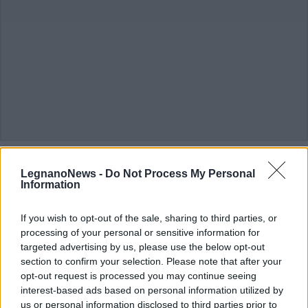
ALTRE NOTIZIE DI LEGNANO
LegnanoNews -
Do Not Process My Personal
Information
If you wish to opt-out of the sale, sharing to third parties, or
processing of your personal or sensitive information for
targeted advertising by us, please use the below opt-out
section to confirm your selection. Please note that after your
opt-out request is processed you may continue seeing
interest-based ads based on personal information utilized by
us or personal information disclosed to third parties prior to