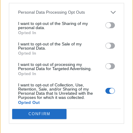
enogastronomia e notte di San
third parties.
Lorenzo. Dove vedere le stelle
cadenti in Lombardia
Personal Data Processing Opt Outs
I want to opt-out of the Sharing of my
personal data.
Opted In
I want to opt-out of the Sale of my
Personal Data.
Opted In
I want to opt-out of processing my
Personal Data for Targeted Advertising.
Opted In
I want to opt-out of Collection, Use,
Retention, Sale, and/or Sharing of my
Personal Data that Is Unrelated with the
Purposes for which it was collected.
Opted Out
CONFIRM
ECONOMIA
L’industria che resiste nell’Alto