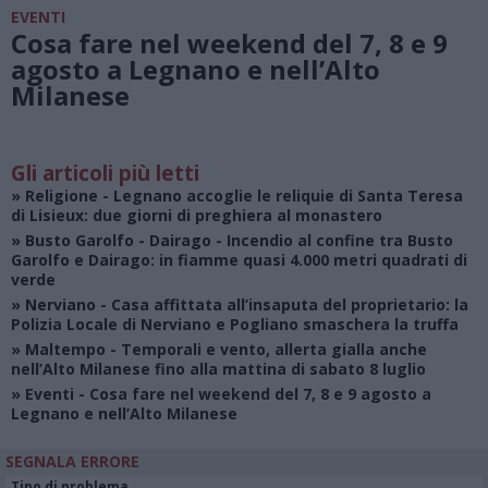
EVENTI
Cosa fare nel weekend del 7, 8 e 9
agosto a Legnano e nell’Alto
Milanese
Gli articoli più letti
»
Religione
- Legnano accoglie le reliquie di Santa Teresa
di Lisieux: due giorni di preghiera al monastero
»
Busto Garolfo - Dairago
- Incendio al confine tra Busto
Garolfo e Dairago: in fiamme quasi 4.000 metri quadrati di
verde
»
Nerviano
- Casa affittata all’insaputa del proprietario: la
Polizia Locale di Nerviano e Pogliano smaschera la truffa
»
Maltempo
- Temporali e vento, allerta gialla anche
nell’Alto Milanese fino alla mattina di sabato 8 luglio
»
Eventi
- Cosa fare nel weekend del 7, 8 e 9 agosto a
Legnano e nell’Alto Milanese
SEGNALA ERRORE
Tipo di problema