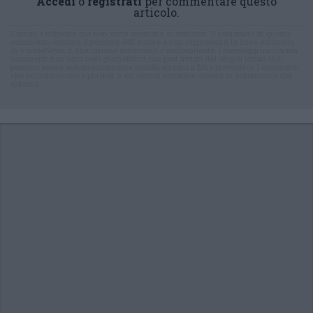
Accedi
o
registrati
per commentare questo
articolo.
L'email è richiesta ma non verrà mostrata ai visitatori. Il contenuto di questo
commento esprime il pensiero dell'autore e non rappresenta la linea editoriale
di VareseNews.it, che rimane autonoma e indipendente. I messaggi inclusi nei
commenti non sono testi giornalistici, ma post inviati dai singoli lettori che
possono essere automaticamente pubblicati senza filtro preventivo. I commenti
che includano uno o più link a siti esterni verranno rimossi in automatico dal
sistema.