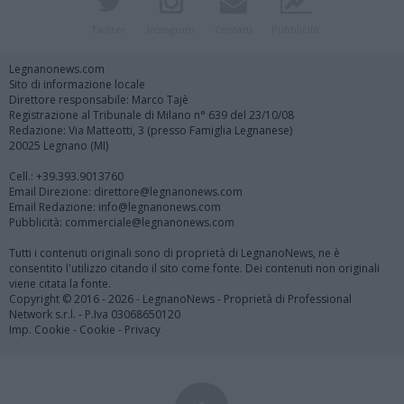
Twitter
Instagram
Contatti
Pubblicità
Legnanonews.com
Sito di informazione locale
Direttore responsabile: Marco Tajè
Registrazione al Tribunale di Milano n° 639 del 23/10/08
Redazione: Via Matteotti, 3 (presso Famiglia Legnanese)
20025 Legnano (MI)
Cell.: +39.393.9013760
Email Direzione: direttore@legnanonews.com
Email Redazione: info@legnanonews.com
Pubblicità: commerciale@legnanonews.com
Tutti i contenuti originali sono di proprietà di LegnanoNews, ne è
consentito l'utilizzo citando il sito come fonte. Dei contenuti non originali
viene citata la fonte.
Copyright © 2016 - 2026 - LegnanoNews - Proprietà di Professional
Network s.r.l. - P.Iva 03068650120
Imp. Cookie
-
Cookie
-
Privacy