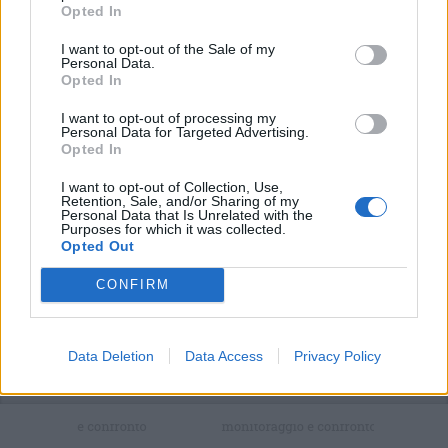
di
agosto
Opted In
Via Confalonieri, 5
Castronno
I want to opt-out of the Sale of my
Personal Data.
Opted In
Gea Somazzi
gea.somazzi@legnanonews.com
I want to opt-out of processing my
Personal Data for Targeted Advertising.
Noi di LegnanoNews abbiamo a cuore l'informazione del
Opted In
nostro territorio e cerchiamo di essere sempre in prima
I want to opt-out of Collection, Use,
linea per informarvi con attenzione.
Retention, Sale, and/or Sharing of my
Personal Data that Is Unrelated with the
Purposes for which it was collected.
PIÙ INFORMAZIONI SU
Opted Out
CONFIRM
LEGGI GLI ALTRI ARTICOLI DI
VARESOTTO
Data Deletion
Data Access
Privacy Policy