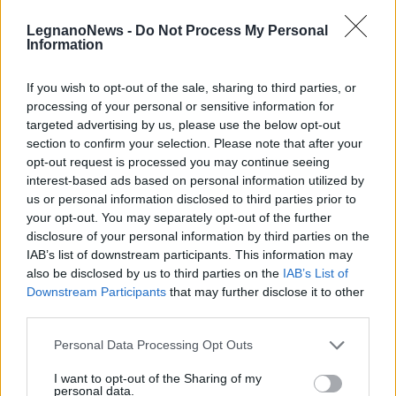
Italia
. Nel festival rientra anche l'assemblea
LegnanoNews -
Do Not Process My Personal
annuale di Anso (Associazione nazionale
Information
stampa on line) che si terrà nel pomeriggio
If you wish to opt-out of the sale, sharing to third parties, or
di sabato 17 nell'auditorium del Centro
processing of your personal or sensitive information for
targeted advertising by us, please use the below opt-out
Operativo Europeo di Whirlpool a Comerio.
section to confirm your selection. Please note that after your
Chiuderà Glocal News, alle 18 nella sede della
opt-out request is processed you may continue seeing
interest-based ads based on personal information utilized by
Camera di Commercio, la premiazione di
us or personal information disclosed to third parties prior to
BlogLab
your opt-out. You may separately opt-out of the further
disclosure of your personal information by third parties on the
IAB’s list of downstream participants. This information may
also be disclosed by us to third parties on the
IAB’s List of
Downstream Participants
that may further disclose it to other
third parties.
Personal Data Processing Opt Outs
Tutti gli eventi
I want to opt-out of the Sharing of my
personal data.