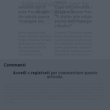
Selezioniamo per te
Il meglio di
Commenti
Accedi
o
registrati
per commentare questo
articolo.
L'email è richiesta ma non verrà mostrata ai visitatori. Il contenuto di questo
commento esprime il pensiero dell'autore e non rappresenta la linea editoriale
di VareseNews.it, che rimane autonoma e indipendente. I messaggi inclusi nei
commenti non sono testi giornalistici, ma post inviati dai singoli lettori che
possono essere automaticamente pubblicati senza filtro preventivo. I commenti
che includano uno o più link a siti esterni verranno rimossi in automatico dal
sistema.