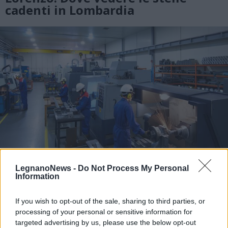
cadenti in Lombardia
LegnanoNews -
Do Not Process My Personal
Information
ECONOMIA
If you wish to opt-out of the sale, sharing to third parties, or
L’industria che resiste nell’Alto
processing of your personal or sensitive information for
Milanese. Spinta dal chimico-
targeted advertising by us, please use the below opt-out