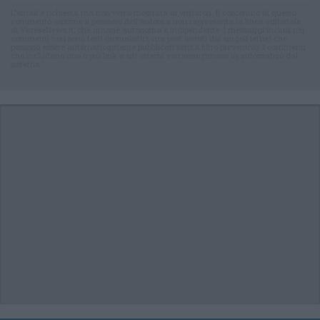
L'email è richiesta ma non verrà mostrata ai visitatori. Il contenuto di questo
commento esprime il pensiero dell'autore e non rappresenta la linea editoriale
di VareseNews.it, che rimane autonoma e indipendente. I messaggi inclusi nei
commenti non sono testi giornalistici, ma post inviati dai singoli lettori che
possono essere automaticamente pubblicati senza filtro preventivo. I commenti
che includano uno o più link a siti esterni verranno rimossi in automatico dal
sistema.