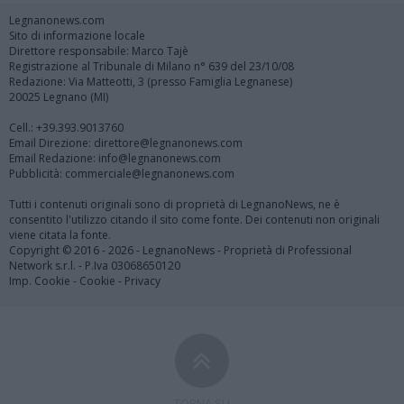
Legnanonews.com
Sito di informazione locale
Direttore responsabile: Marco Tajè
Registrazione al Tribunale di Milano n° 639 del 23/10/08
Redazione: Via Matteotti, 3 (presso Famiglia Legnanese)
20025 Legnano (MI)
Cell.: +39.393.9013760
Email Direzione: direttore@legnanonews.com
Email Redazione: info@legnanonews.com
Pubblicità: commerciale@legnanonews.com
Tutti i contenuti originali sono di proprietà di LegnanoNews, ne è
consentito l'utilizzo citando il sito come fonte. Dei contenuti non originali
viene citata la fonte.
Copyright © 2016 - 2026 - LegnanoNews - Proprietà di Professional
Network s.r.l. - P.Iva 03068650120
Imp. Cookie
-
Cookie
-
Privacy
TORNA SU