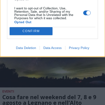
milioni di mezzi in viaggio
I want to opt-out of Collection, Use,
Retention, Sale, and/or Sharing of my
Personal Data that Is Unrelated with the
Purposes for which it was collected.
Opted Out
CONFIRM
Data Deletion
Data Access
Privacy Policy
EVENTI
Cosa fare nel weekend del 7, 8 e 9
agosto a Legnano e nell’Alto