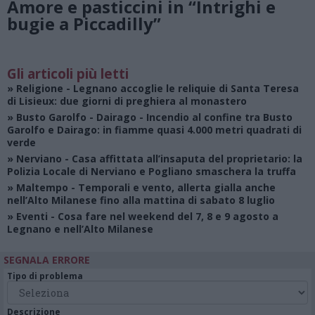
Amore e pasticcini in “Intrighi e
bugie a Piccadilly”
Gli articoli più letti
»
Religione
- Legnano accoglie le reliquie di Santa Teresa
di Lisieux: due giorni di preghiera al monastero
»
Busto Garolfo - Dairago
- Incendio al confine tra Busto
Garolfo e Dairago: in fiamme quasi 4.000 metri quadrati di
verde
»
Nerviano
- Casa affittata all’insaputa del proprietario: la
Polizia Locale di Nerviano e Pogliano smaschera la truffa
»
Maltempo
- Temporali e vento, allerta gialla anche
nell’Alto Milanese fino alla mattina di sabato 8 luglio
»
Eventi
- Cosa fare nel weekend del 7, 8 e 9 agosto a
Legnano e nell’Alto Milanese
SEGNALA ERRORE
Tipo di problema
Descrizione