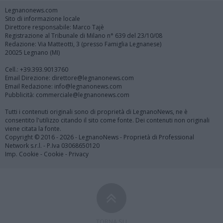
Legnanonews.com
Sito di informazione locale
Direttore responsabile: Marco Tajè
Registrazione al Tribunale di Milano n° 639 del 23/10/08
Redazione: Via Matteotti, 3 (presso Famiglia Legnanese)
20025 Legnano (MI)
Cell.: +39.393.9013760
Email Direzione: direttore@legnanonews.com
Email Redazione: info@legnanonews.com
Pubblicità: commerciale@legnanonews.com
Tutti i contenuti originali sono di proprietà di LegnanoNews, ne è
consentito l'utilizzo citando il sito come fonte. Dei contenuti non originali
viene citata la fonte.
Copyright © 2016 - 2026 - LegnanoNews - Proprietà di Professional
Network s.r.l. - P.Iva 03068650120
Imp. Cookie
-
Cookie
-
Privacy
TORNA SU