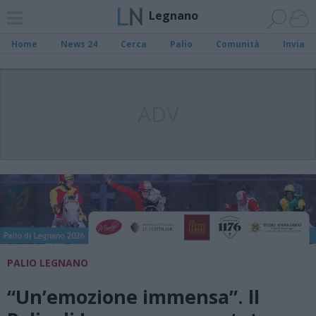
Legnano
Home
News 24
Cerca
Palio
Comunità
Invia
ADV
PALIO LEGNANO
“Un’emozione immensa”. ll