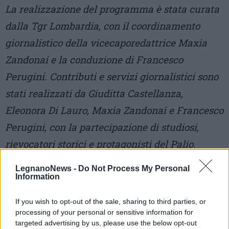
La realizzazione del programma è stata curata
dalla Tgr Lombardia, con il coordinamento
giornalistico della vicecaporedattrice Maxia
Zandonai e la conduzione di Francesco
Perugini. Contributi e servizi giornalistici sono
stati realizzati da Giuditta Castellanza,
Eleonora Di Lauro, Maxia Zandonai e Francesco
Perugini, con la partecipazione di studiosi,
rievocatori storici e protagonisti del Palio.
LegnanoNews -
Do Not Process My Personal
Information
If you wish to opt-out of the sale, sharing to third parties, or
processing of your personal or sensitive information for
targeted advertising by us, please use the below opt-out