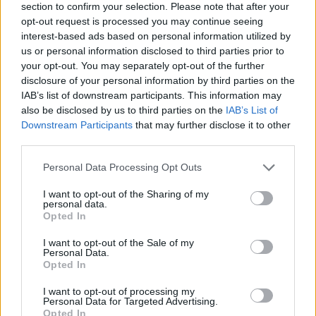
Tutti gli eventi
section to confirm your selection. Please note that after your
opt-out request is processed you may continue seeing
di
agosto
Via Confalonieri, 5
interest-based ads based on personal information utilized by
Castronno
us or personal information disclosed to third parties prior to
your opt-out. You may separately opt-out of the further
disclosure of your personal information by third parties on the
Valeria Arini
IAB’s list of downstream participants. This information may
valeria.arini@legnanonews.com
also be disclosed by us to third parties on the
IAB’s List of
Downstream Participants
that may further disclose it to other
Noi di LegnanoNews abbiamo a cuore l'informazione del
third parties.
nostro territorio e cerchiamo di essere sempre in prima
linea per informarvi in modo puntuale.
Personal Data Processing Opt Outs
I want to opt-out of the Sharing of my
PIÙ INFORMAZIONI SU
personal data.
Opted In
palio di legnano 2026
legnano
I want to opt-out of the Sale of my
Personal Data.
LEGGI GLI ALTRI ARTICOLI DI
Opted In
LEGNANO
I want to opt-out of processing my
Personal Data for Targeted Advertising.
Opted In