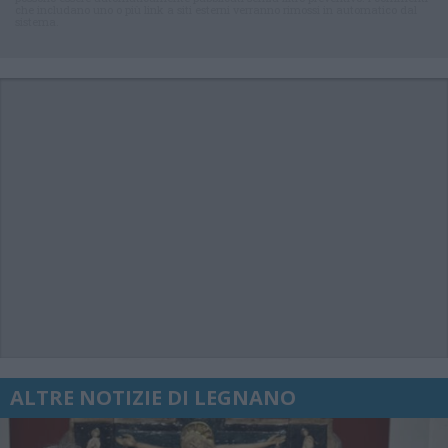
che includano uno o più link a siti esterni verranno rimossi in automatico dal
sistema.
ALTRE NOTIZIE DI LEGNANO