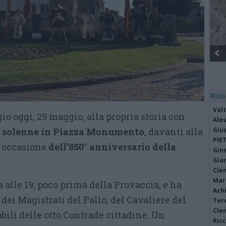
Rico
Valt
o oggi, 29 maggio, alla propria storia con
Ale
solenne in Piazza Monumento
, davanti alla
Giu
PIE
n occasione
dell’850° anniversario della
Gine
Gia
Cle
Mar
a alle 19, poco prima della Provaccia, e ha
Achi
 dei Magistrati del Palio, del Cavaliere del
Tere
Cle
obili delle otto Contrade cittadine. Un
Ric