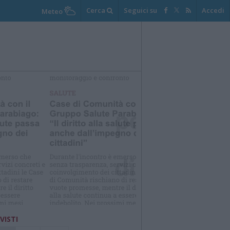
Cerca
Seguici su
Accedi
Meteo
elezioniamo per te
Il meglio di
 VISTI