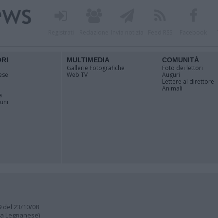
Registrati
Redazione
Invia notizia
Feed RSS
Facebook
ORI
MULTIMEDIA
COMUNITÀ
Gallerie Fotografiche
Foto dei lettori
ese
Web TV
Auguri
Lettere al direttore
Animali
a
muni
9 del 23/10/08
lia Legnanese)