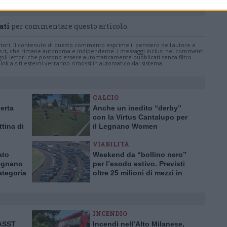
ati
per commentare questo articolo.
tatori. Il contenuto di questo commento esprime il pensiero dell'autore e
s.it, che rimane autonoma e indipendente. I messaggi inclusi nei commenti
ingoli lettori che possono essere automaticamente pubblicati senza filtro
nk a siti esterni verranno rimossi in automatico dal sistema.
CALCIO
lerta
Anche un inedito “derby”
con la Virtus Cantalupo per
ttina di
il Legnano Women
VIABILITÀ
ato
Weekend da “bollino nero”
Legnano
per l’esodo estivo. Previsti
ategoria
oltre 25 milioni di mezzi in
viaggio
INCENDIO
’ASST
Incendi nell’Alto Milanese,