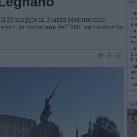
i Legnano
Arti
»
R
l 29 maggio in Piazza Monumento,
San
pre
rriero, in occasione dell'850° anniversario
»
B
con
fia
»
N
pro
Pog
»
M
gia
mat
»
E
ago
Gal