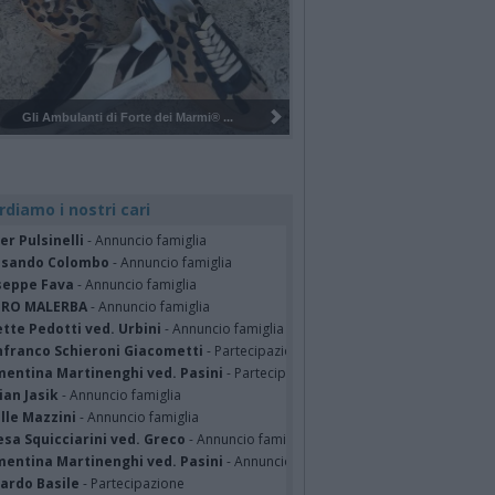
Pulizia del bosco del Rugareto a ...
rdiamo i nostri cari
er Pulsinelli
- Annuncio famiglia
ssando Colombo
- Annuncio famiglia
seppe Fava
- Annuncio famiglia
TRO MALERBA
- Annuncio famiglia
tte Pedotti ved. Urbini
- Annuncio famiglia
nfranco Schieroni Giacometti
- Partecipazione
mentina Martinenghi ved. Pasini
- Partecipazione
ian Jasik
- Annuncio famiglia
lle Mazzini
- Annuncio famiglia
sa Squicciarini ved. Greco
- Annuncio famiglia
mentina Martinenghi ved. Pasini
- Annuncio famiglia
cardo Basile
- Partecipazione