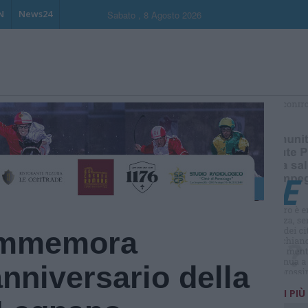
N
News24
Sabato , 8 Agosto 2026
S
ommemora
nniversario della
I PIÙ