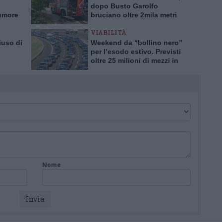
dopo Busto Garolfo
tumore
bruciano oltre 2mila metri
rima in
quadrati a Bernate
VIABILITÀ
iuso di
Weekend da “bollino nero”
per l’esodo estivo. Previsti
oltre 25 milioni di mezzi in
tro
viaggio
Nome