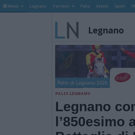
Menù
Legnano
Territori
Palio
Eventi
Sport
V
Legnano
PALIO LEGNANO
Legnano c
l’850esimo a