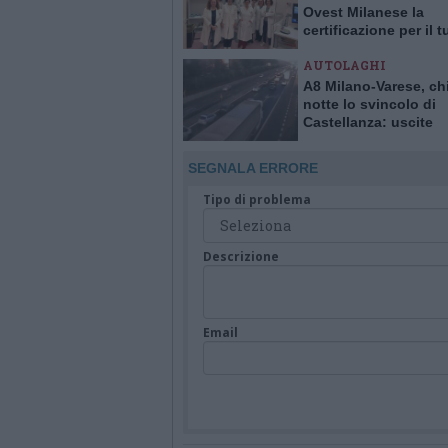
Ovest Milanese la
certificazione per il 
alla mammella. È la p
AUTOLAGHI
Italia
A8 Milano-Varese, ch
notte lo svincolo di
Castellanza: uscite
obbligatorie per quat
giorni
SEGNALA ERRORE
Tipo di problema
Descrizione
Email