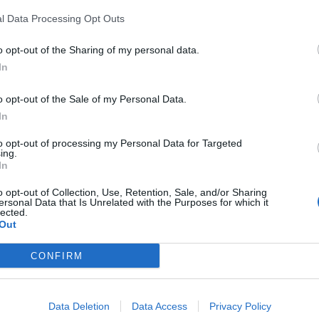
ostre, incontri e manifestazioni legate al
l Data Processing Opt Outs
o opt-out of the Sharing of my personal data.
In
Tutti gli eventi
di
agosto
o opt-out of the Sale of my Personal Data.
Via Confalonieri, 5
Castronno
In
to opt-out of processing my Personal Data for Targeted
ing.
In
ws.com
o opt-out of Collection, Use, Retention, Sale, and/or Sharing
 a cuore l'informazione del nostro territorio e
ersonal Data that Is Unrelated with the Purposes for which it
lected.
in prima linea per informarvi in modo puntuale.
Out
CONFIRM
Pubblicato il 29 Maggio 2026
Data Deletion
Data Access
Privacy Policy