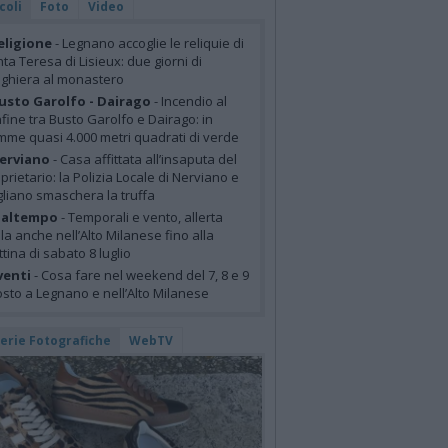
coli
Foto
Video
eligione
- Legnano accoglie le reliquie di
ta Teresa di Lisieux: due giorni di
ghiera al monastero
usto Garolfo - Dairago
- Incendio al
fine tra Busto Garolfo e Dairago: in
mme quasi 4.000 metri quadrati di verde
erviano
- Casa affittata all’insaputa del
prietario: la Polizia Locale di Nerviano e
liano smaschera la truffa
altempo
- Temporali e vento, allerta
lla anche nell’Alto Milanese fino alla
tina di sabato 8 luglio
venti
- Cosa fare nel weekend del 7, 8 e 9
sto a Legnano e nell’Alto Milanese
lerie Fotografiche
WebTV