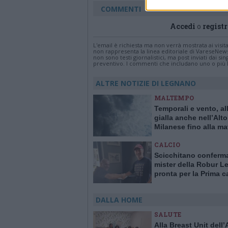
COMMENTI
Accedi
o
registr
L'email è richiesta ma non verrà mostrata ai visi
non rappresenta la linea editoriale di VareseNew
non sono testi giornalistici, ma post inviati dai s
preventivo. I commenti che includano uno o più li
ALTRE NOTIZIE DI LEGNANO
MALTEMPO
Temporali e vento, al
gialla anche nell’Alto
Milanese fino alla ma
sabato 8 luglio
CALCIO
Scicchitano conferm
mister della Robur 
pronta per la Prima c
DALLA HOME
SALUTE
Alla Breast Unit dell