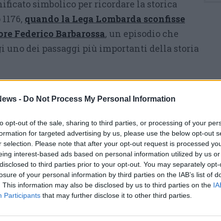
ficato simbolico per ricordare la storica
 1176,
quando la Lega Lombarda sconfisse
tore Federico Barbarossa
, un episodio che
i uno dei passaggi più importanti della storia
ta ai piedi del Monumento al Guerriero,
il
a della memoria legnanese della battaglia.
ews -
Do Not Process My Personal Information
o scultore Enrico Butti e inaugurata nel 1900, è
to opt-out of the sale, sharing to third parties, or processing of your per
luogo identitario delle celebrazioni cittadine
formation for targeted advertising by us, please use the below opt-out s
 di Legnano.
r selection. Please note that after your opt-out request is processed y
eing interest-based ads based on personal information utilized by us or
disclosed to third parties prior to your opt-out. You may separately opt-
celebrazioni assume un valore particolare
losure of your personal information by third parties on the IAB’s list of
 con l’850° anniversario dello scontro che
. This information may also be disclosed by us to third parties on the
IA
ga Lombarda prevalere sulle truppe imperiali.
Participants
that may further disclose it to other third parties.
città sta celebrando attraverso un ricco