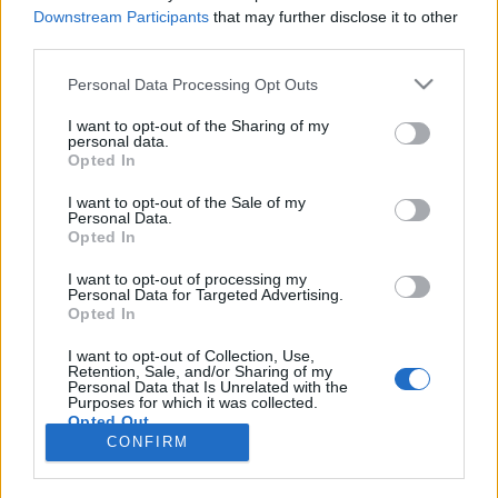
Downstream Participants
that may further disclose it to other
third parties.
Personal Data Processing Opt Outs
Registrati
Redazione
Invia notizia
Feed RSS
Facebook
I want to opt-out of the Sharing of my
personal data.
Twitter
Instagram
Contatti
Pubblicità
Opted In
I want to opt-out of the Sale of my
Legnanonews.com
Personal Data.
Sito di informazione locale
Opted In
Direttore responsabile: Marco Tajè
Registrazione al Tribunale di Milano n° 639 del 23/10/08
I want to opt-out of processing my
Redazione: Via Matteotti, 3 (presso Famiglia Legnanese)
Personal Data for Targeted Advertising.
20025 Legnano (MI)
Opted In
Cell.: +39.393.9013760
I want to opt-out of Collection, Use,
Email Direzione: direttore@legnanonews.com
Retention, Sale, and/or Sharing of my
Email Redazione: info@legnanonews.com
Personal Data that Is Unrelated with the
Pubblicità: commerciale@legnanonews.com
Purposes for which it was collected.
Opted Out
Tutti i contenuti originali sono di proprietà di LegnanoNews, ne è
CONFIRM
consentito l'utilizzo citando il sito come fonte. Dei contenuti non originali
viene citata la fonte.
Copyright © 2016 - 2026 - LegnanoNews - Proprietà di Professional