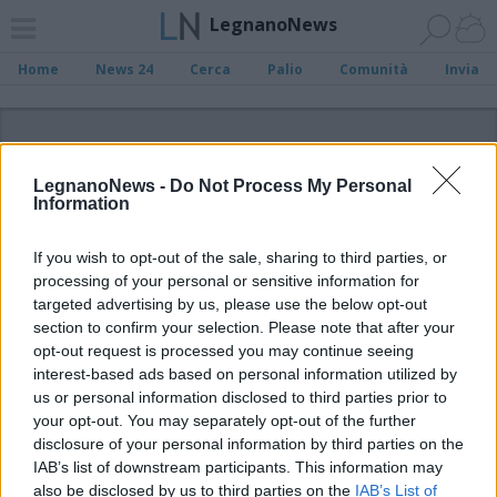
LegnanoNews
Home
News 24
Cerca
Palio
Comunità
Invia
ADV
LegnanoNews -
Do Not Process My Personal
Information
If you wish to opt-out of the sale, sharing to third parties, or
processing of your personal or sensitive information for
Archivio di "villoresi"
targeted advertising by us, please use the below opt-out
section to confirm your selection. Please note that after your
opt-out request is processed you may continue seeing
Filtro per data
interest-based ads based on personal information utilized by
Non è stato trovato nessun articolo.
us or personal information disclosed to third parties prior to
your opt-out. You may separately opt-out of the further
Vai al sito in modalità classica
disclosure of your personal information by third parties on the
IAB’s list of downstream participants. This information may
also be disclosed by us to third parties on the
IAB’s List of